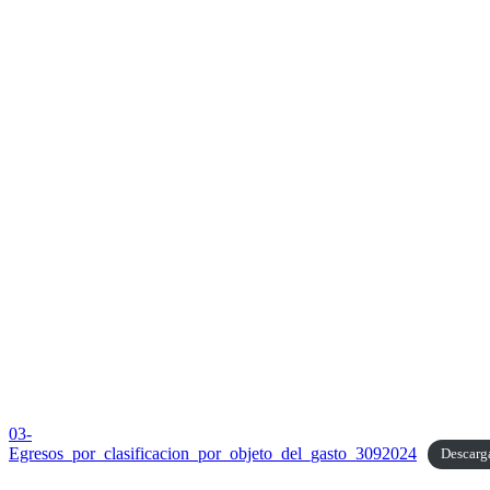
03-
Egresos_por_clasificacion_por_objeto_del_gasto_3092024
Descarg