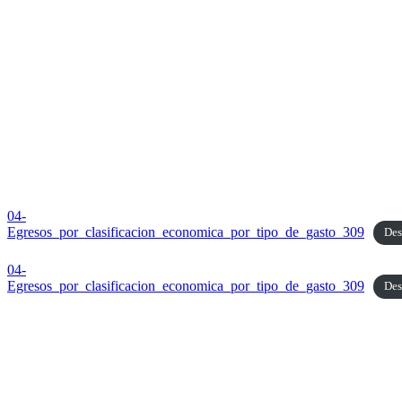
04-
Egresos_por_clasificacion_economica_por_tipo_de_gasto_309
Des
04-
Egresos_por_clasificacion_economica_por_tipo_de_gasto_309
Des