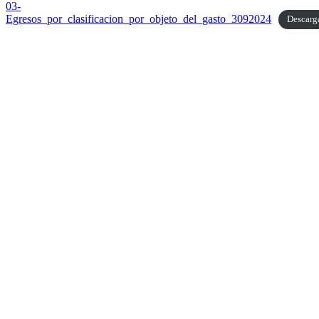
03-
Egresos_por_clasificacion_por_objeto_del_gasto_3092024
Descarg