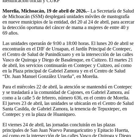
identificación oficial y CURP
Morelia, Michoacán, 19 de abril de 2026.
– La Secretaría de Salud
de Michoacán (SSM) desplegará unidades móviles de mastografía
en nueve municipios de la entidad, del 20 al 24 de abril, para acercar
la detección oportuna del cáncer de mama a mujeres de entre 40 y
69 años.
Las unidades operarán de 9:00 a 18:00 horas. El lunes 20 de abril se
encontrarán en el DIF de Uruapan, el Jardín Principal de Contepec,
el Centro de Salud de Panindícuaro y en la intersección de las calles
Vasco de Quiroga y Diego de Basalenque, en Cuitzeo. El martes 21
de abril, los servicios continuarán en Contepec y Cuitzeo, así como
en la Plaza principal de Gabriel Zamora y en el Centro de Salud
“Dr. Juan Manuel González Urueña”, en Morelia.
Para el miércoles 22 de abril, la atención se mantendrá en Contepec
y se trasladará a la comunidad de Cajones, en Gabriel Zamora, así
como a la calle 5 de febrero, número 636, en el centro de Morelia.
El jueves 23 de abril, las unidades se ubicarán en el Centro de Salud
Santa Casilda, de Gabriel Zamora, la tenencia de Tepuxtepec, en
Contepec y en la plaza de Huaniqueo.
El viernes 24 de abril, las jornadas concluirán en las plazas
principales de San Juan Nuevo Parangaricutiro y Epitacio Huerta,
así como en la intersección de las calles Vasco de Quiroga y Diego