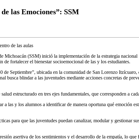
C de las Emociones”: SSM
ntro de las aulas
de Michoacán (SSM) inició la implementación de la estrategia nacional
n de fortalecer el bienestar socioemocional de las y los estudiantes.
“30 de Septiembre”, ubicada en la comunidad de San Lorenzo Itzícuaro, 
ional busca blindar a las juventudes mediante acciones concretas de pr
salud estructurado en tres ejes fundamentales, que corresponden a cada 
ar a las y los alumnos a identificar de manera oportuna qué emoción está
rácticas para que las juventudes puedan canalizar, modular y gestionar su
sión asertiva de los sentimientos y el desarrollo de la empatía, lo que