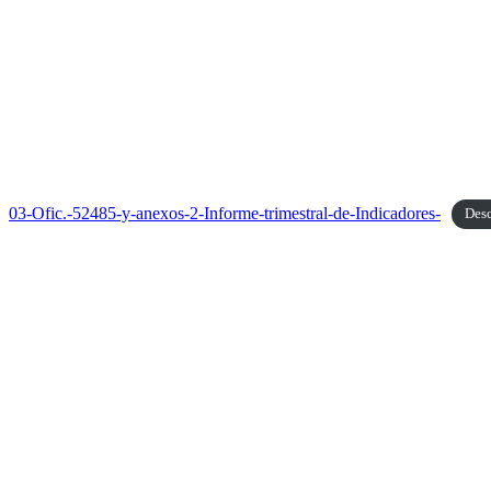
03-Ofic.-52485-y-anexos-2-Informe-trimestral-de-Indicadores-
Des