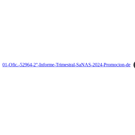
01-Ofic.-52964-2°-Informe-Trimestral-SaNAS-2024-Promocion-de